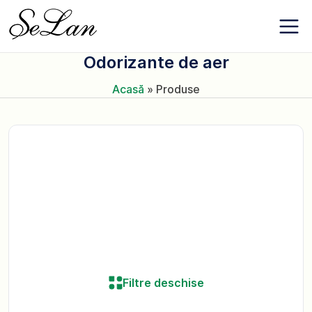
Salt
Despre
la
companie
conținut
Contacte
Odorizante de aer
Noutăți
Favoriți
Acasă
»
Produse
+380 (63) 975
77 87
+380 (67) 561
15 21
RO
Filtre deschise