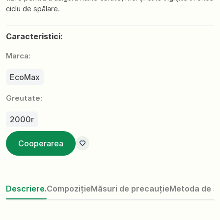
ciclu de spălare.
Caracteristici:
Marca:
EcoMax
Greutate:
2000г
Cooperarea
Descriere.
Compoziție
Măsuri de precauție
Metoda de ap