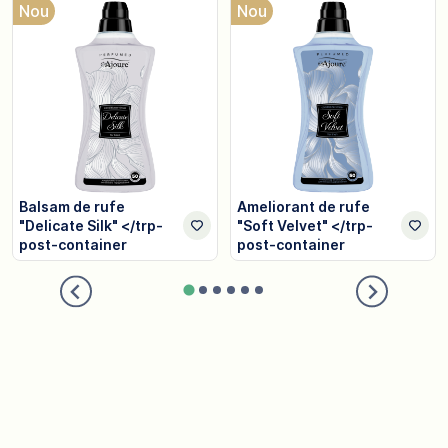
Nou
Nou
Balsam de rufe
Ameliorant de rufe
"Delicate Silk" </trp-
"Soft Velvet" </trp-
post-container
post-container