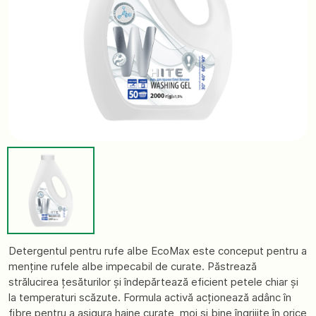
Detergentul pentru rufe albe EcoMax este conceput pentru a
menține rufele albe impecabil de curate. Păstrează
strălucirea țesăturilor și îndepărtează eficient petele chiar și
la temperaturi scăzute. Formula activă acționează adânc în
fibre pentru a asigura haine curate, moi și bine îngrijite în orice