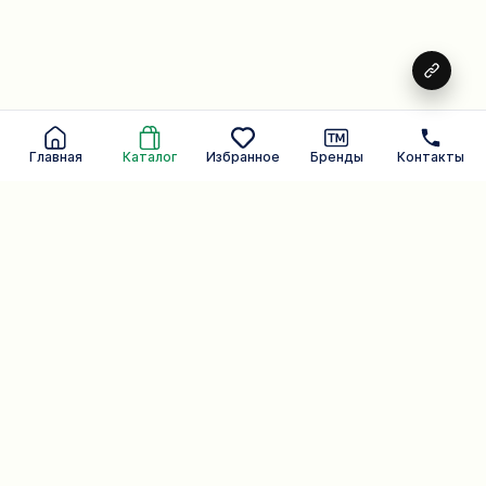
Главная
Каталог
Избранное
Бренды
Контакты
Ежедневная забота о вас.
Бренд, умеющий слышать
Косметические средства
107
Каталог
компания
Бытовые средства
54
Средства для тела