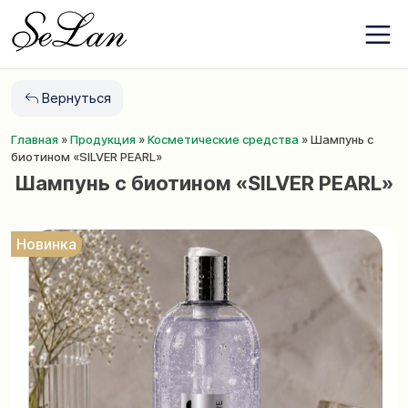
Бренды
Перейти
О компании
к
Контакты
содержанию
Новости
Вернуться
Избранное
Главная
»
Продукция
»
Косметические средства
»
Шампунь с
+380 (63) 975
биотином «SILVER PEARL»
77 87
Шампунь с биотином «SILVER PEARL»
+380 (67) 561
15 21
Новинка
RU