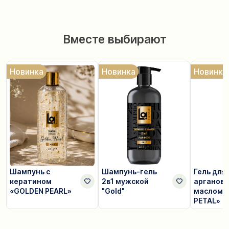
Вместе выбирают
Новинка
Новинка
Новинка
Шампунь с
Шампунь-гель
Гель для
кератином
2в1 мужской
арганов
«GOLDEN PEARL»
"Gold"
маслом 
PETAL»