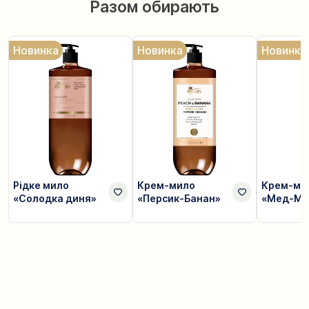
Разом обирають
Новинка
Новинка
Новинка
Рідке мило
Крем-мило
Крем-ми
«Солодка диня»
«Персик-Банан»
«Мед-Мо