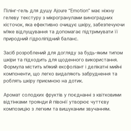
Пілінг-гель для душу Ajoure “Emotion” має ніжну
гелеву текстуру з мікрогранулами виноградних
кісточок, яка ефективно очищує шкіру, забезпечуючи
м’яке відлущування та допомагає підтримувати її
природний гідроліпідний баланс.
Засіб розроблений для догляду за будь-яким типом
шкіри та підходить для щоденного використання.
Формула містить м’який ексфоліант і делікатні мийні
компоненти, що легко видаляють забруднення та
роблять шкіру приємною на дотик.
Аромат солодких фруктів у поєднанні з квітковими
відтінками троянди й півонії утворює чуттєву
композицію з легким та вишуканим звучанням.