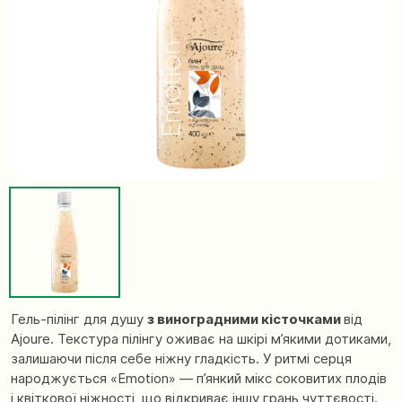
Гель-пілінг для душу
з виноградними кісточками
від
Ajoure. Текстура пілінгу оживає на шкірі м’якими дотиками,
залишаючи після себе ніжну гладкість. У ритмі серця
народжується «Emotion» — п’янкий мікс соковитих плодів
і квіткової ніжності, що відкриває іншу грань чуттєвості.