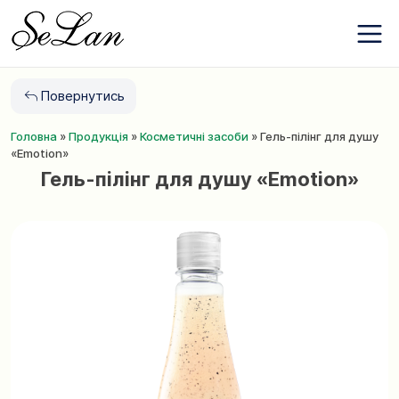
Бренди
Перейти
Про компанію
до
Контакти
змісту
Новини
Повернутись
Обране
Головна
»
Продукція
»
Косметичні засоби
»
Гель-пілінг для душу
+380 (63) 975
«Emotion»
77 87
Гель-пілінг для душу «Emotion»
+380 (67) 561
15 21
UA