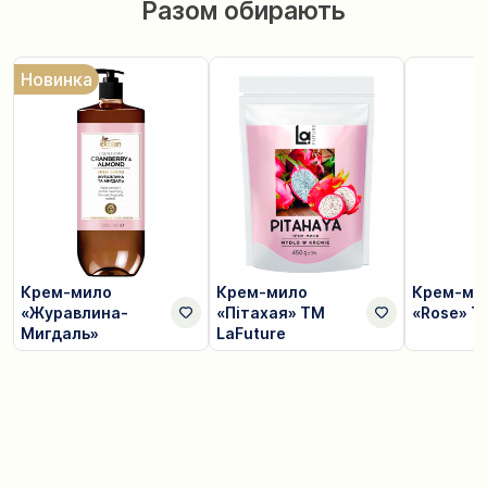
Разом обирають
Новинка
Крем-мило
Крем-мило
Крем-ми
«Журавлина-
«Пітахая» TM
«Rose» T
Мигдаль»
LaFuture