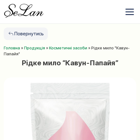
Бренди
Перейти
Про компанію
до
Контакти
змісту
Новини
Повернутись
Обране
Головна
»
Продукція
»
Косметичні засоби
»
Рідке мило "Кавун-
+380 (63) 975
Папайя"
77 87
Рідке мило “Кавун-Папайя”
+380 (67) 561
15 21
UA