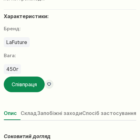
Характеристики:
Бренд:
LaFuture
Вага:
450г
Співпраця
Опис
Склад
Запобіжні заходи
Спосіб застосування
Соковитий догляд