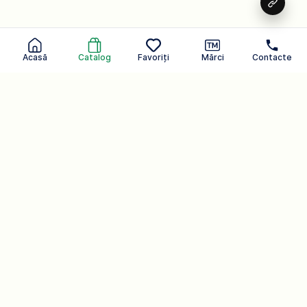
Acasă
Catalog
Favoriți
Mărci
Contacte
Gama de produse
pentru copii SeLan -
îngrijire sigură pentru