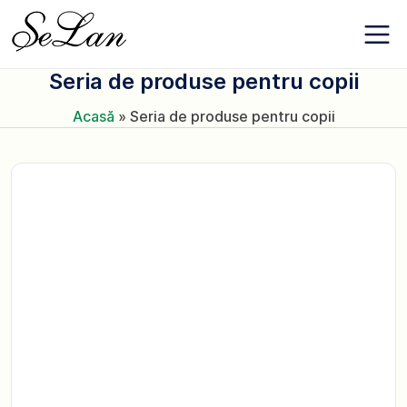
Salt
Despre
la
companie
conținut
Contacte
Seria de produse pentru copii
Noutăți
Favoriți
Acasă
»
Seria de produse pentru copii
+380 (63) 975
77 87
+380 (67) 561
15 21
RO