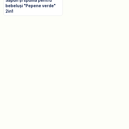
Săpun și spumă pentru
bebeluși "Pepene verde"
2in1