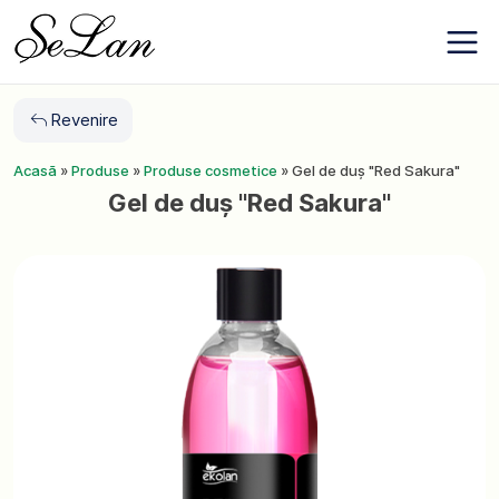
Salt
Despre
la
companie
conținut
Contacte
Noutăți
Revenire
Favoriți
Acasă
»
Produse
»
Produse cosmetice
»
Gel de duș "Red Sakura"
Gel de duș "Red Sakura"
+380 (63) 975
77 87
+380 (67) 561
15 21
RO