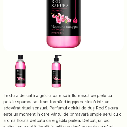
Textura delicată a gelului pare să înflorească pe piele cu
petale spumoase, transformând îngrijirea zilnică într-un
adevărat ritual senzual. Parfumul gelului de duș Red Sakura
este un moment în care vântul de primăvară umple aerul cu o
aromă florală delicată care gâdilă pielea. Delicat, un pic
jucăuș, cu o notă florală fragilă care lasă pe piele un sărut