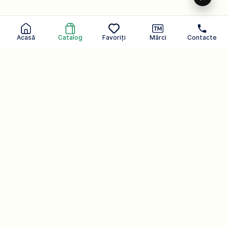
Acasă
Catalog
Favoriți
Mărci
Contacte
Având grijă de tine în fiecare zi.
Un brand care poate auzi
Produse cosmetice
107
Catalog
Companie.
Produse de uz casnic
54
Produse pentru corp
Acasă
Produse cosmetice
Mărci
Seria de produse pentru copii
13
Seria de produse pentru copii
Despre companie
Produse de uz casnic
Numele dvs