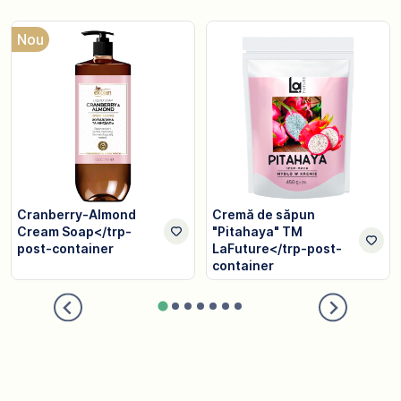
Nou
Cranberry-Almond
Cremă de săpun
Cream Soap</trp-
"Pitahaya" TM
post-container
LaFuture</trp-post-
container