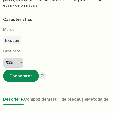
evaziv de primăvară.
Caracteristici:
Marca:
EkoLan
Greutate:
Cooperarea
Descriere.
Compoziție
Măsuri de precauție
Metoda de ap