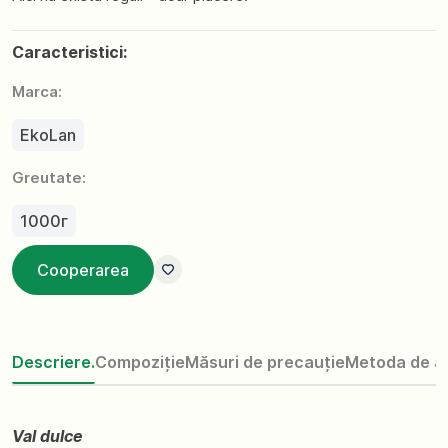
Caracteristici:
Marca:
EkoLan
Greutate:
1000г
Cooperarea
Descriere.
Compoziție
Măsuri de precauție
Metoda de ap
Val dulce