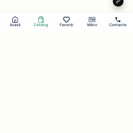
Acasă
Catalog
Favoriți
Mărci
Contacte
Având grijă de tine în fiecare zi.
Un brand care poate auzi
Produse cosmetice
107
Catalog
Companie.
Produse de uz casnic
54
Produse pentru corp
Acasă
Produse cosmetice
Mărci
Seria de produse pentru copii
13
Seria de produse pentru copii
Despre companie