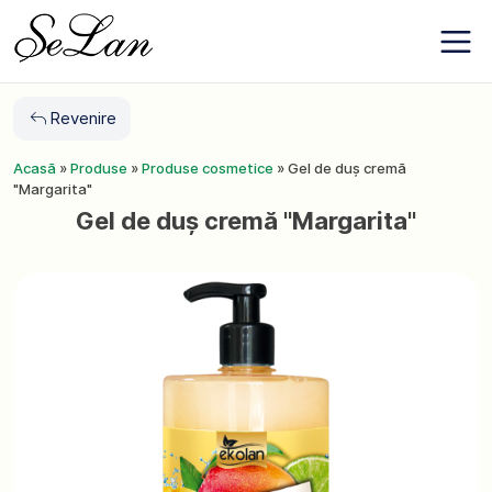
Salt
Despre
la
companie
conținut
Contacte
Noutăți
Revenire
Favoriți
Acasă
»
Produse
»
Produse cosmetice
»
Gel de duș cremă
"Margarita"
+380 (63) 975
Gel de duș cremă "Margarita"
77 87
+380 (67) 561
15 21
RO