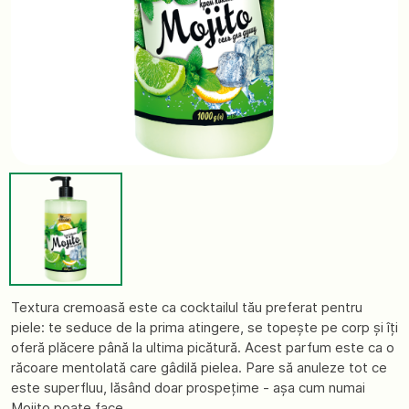
Textura cremoasă este ca cocktailul tău preferat pentru
piele: te seduce de la prima atingere, se topește pe corp și îți
oferă plăcere până la ultima picătură. Acest parfum este ca o
răcoare mentolată care gâdilă pielea. Pare să anuleze tot ce
este superfluu, lăsând doar prospețime - așa cum numai
Mojito poate face.