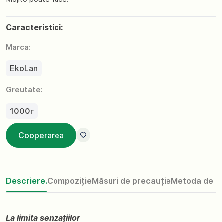
Caracteristici:
Marca:
EkoLan
Greutate:
1000г
Cooperarea
Descriere.
Compoziție
Măsuri de precauție
Metoda de ap
La limita senzațiilor