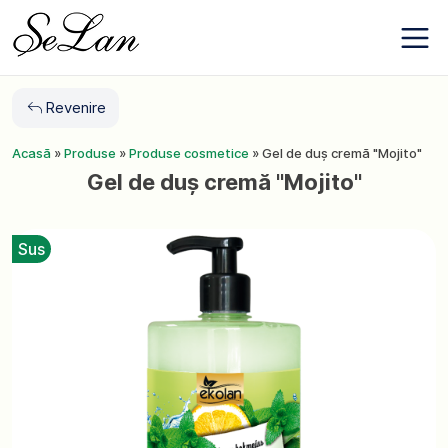
Salt
Despre
la
companie
conținut
Contacte
Noutăți
Revenire
Favoriți
Acasă
»
Produse
»
Produse cosmetice
»
Gel de duș cremă "Mojito"
Gel de duș cremă "Mojito"
+380 (63) 975
77 87
+380 (67) 561
Sus
15 21
RO