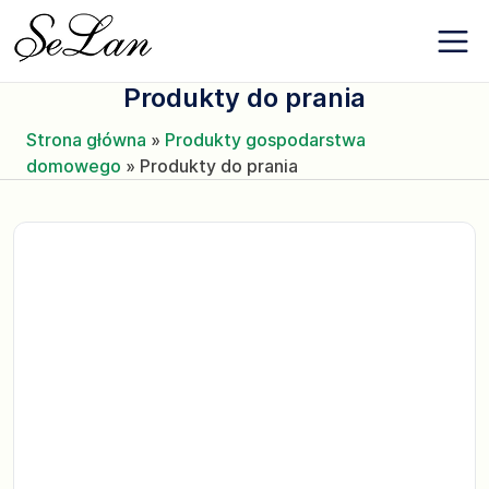
Marki
Przejdź
O firmie
do
Kontakty
treści
Aktualności
Produkty do prania
Ulubione
Strona główna
»
Produkty gospodarstwa
domowego
»
Produkty do prania
+380 (63) 975
77 87
+380 (67) 561
15 21
PL