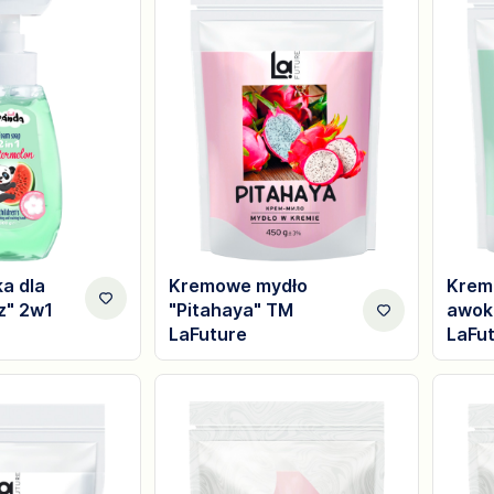
ka dla
Kremowe mydło
Krem
z" 2w1
"Pitahaya" TM
awok
LaFuture
LaFu