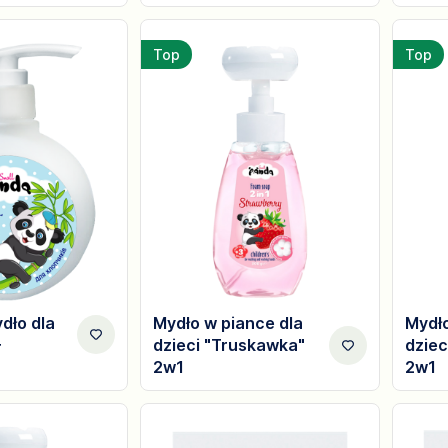
Top
Top
dło dla
Mydło w piance dla
Mydło
+
dzieci "Truskawka"
dziec
2w1
2w1