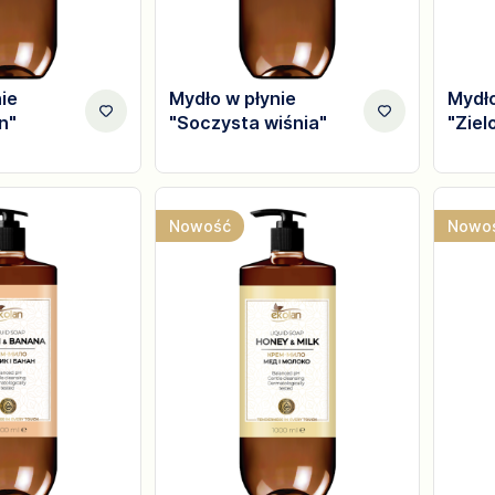
ie
Mydło w płynie
Mydło
n"
"Soczysta wiśnia"
"Ziel
Nowość
Nowo