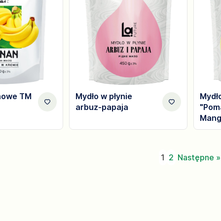
nowe TM
Mydło w płynie
Mydło
arbuz-papaja
"Pom
Mang
1
2
Następne »