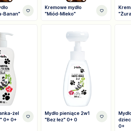
dło
Kremowe mydło
Krem
a-Banan"
"Miód-Mleko"
"Żur
anka-żel
Mydło pieniące 2w1
Mydło
" 0+ 0+
"Bez łez" 0+ 0
dziec
0+