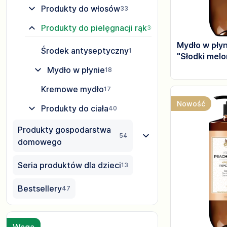
Produkty do włosów
33
Produkty do pielęgnacji rąk
36
Mydło w płyn
Środek antyseptyczny
1
"Słodki melo
Mydło w płynie
18
Kremowe mydło
17
Nowość
Produkty do ciała
40
Produkty gospodarstwa
54
domowego
Seria produktów dla dzieci
13
Bestsellery
47