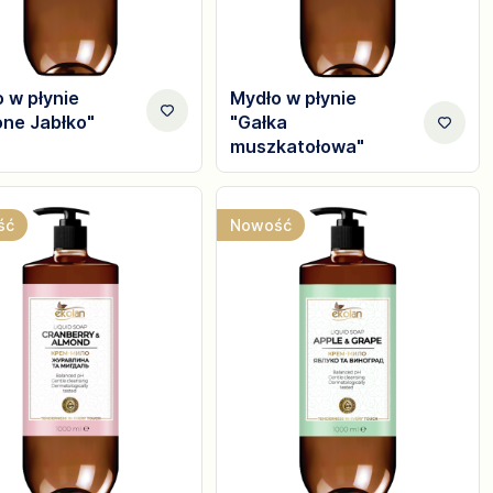
 w płynie
Mydło w płynie
one Jabłko"
"Gałka
muszkatołowa"
ść
Nowość