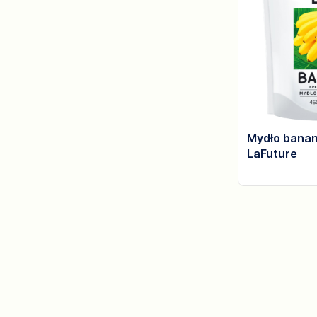
Mydło bana
LaFuture