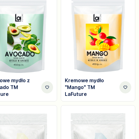
owe mydło z
Kremowe mydło
ado TM
"Mango" TM
ture
LaFuture