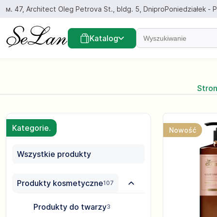
Przejdź
м. 47, Architect Oleg Petrova St., bldg. 5, Dnipro
Poniedziałek - P
do
treści
Znajdź...
Katalog
Stro
Kategorie.
Nowość
Wszystkie produkty
Produkty kosmetyczne
107
Produkty do twarzy
3