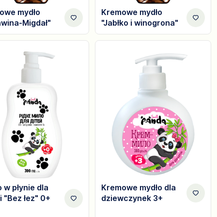
owe mydło
Kremowe mydło
awina-Migdał"
"Jabłko i winogrona"
 w płynie dla
Kremowe mydło dla
i "Bez łez" 0+
dziewczynek 3+