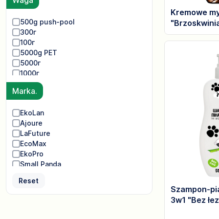
Waga
Kremowe my
500g push-pool
"Brzoskwini
300г
100г
5000g PET
5000г
1000г
500г
Marka.
450г
380г
EkoLan
Ajoure
LaFuture
EcoMax
EkoPro
Small Panda
Reset
Szampon-pi
3w1 "Bez łez