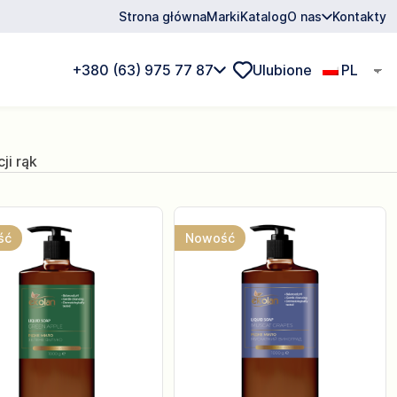
Strona główna
Marki
Katalog
O nas
Kontakty
+380 (63) 975 77 87
Ulubione
PL
ji rąk
ść
Nowość