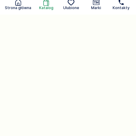
Strona główna
Katalog
Ulubione
Marki
Kontakty
Dbam o ciebie każdego dnia.
Marka, która słyszy
Produkty kosmetyczne
107
Firma.
Produkty gospodarstwa domowego
54
Strona główna