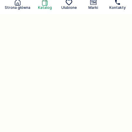
Strona główna
Katalog
Ulubione
Marki
Kontakty
Dbam o ciebie każdego dnia.
Marka, która słyszy
Produkty kosmetyczne
107
Firma.
Produkty gospodarstwa domowego
54
Strona główna