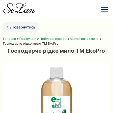
Бренди
Перейти
Про компанію
до
Контакти
змісту
Новини
Повернутись
Обране
Головна
»
Продукція
»
Побутові засоби
»
Мило господарче
»
+380 (63) 975
Господарче рідке мило TM EkoPro
77 87
Господарче рідке мило TM EkoPro
+380 (67) 561
15 21
UA