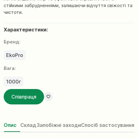
стійкими забрудненнями, залишаючи відчуття свіжості та
чистоти.
Характеристики:
Бренд:
EkoPro
Вага:
1000г
Співпраця
Опис
Склад
Запобіжні заходи
Спосіб застосування