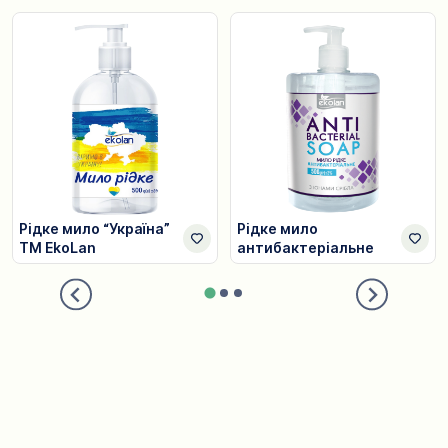
Рідке мило “Україна”
Рідке мило
TM EkoLan
антибактеріальне