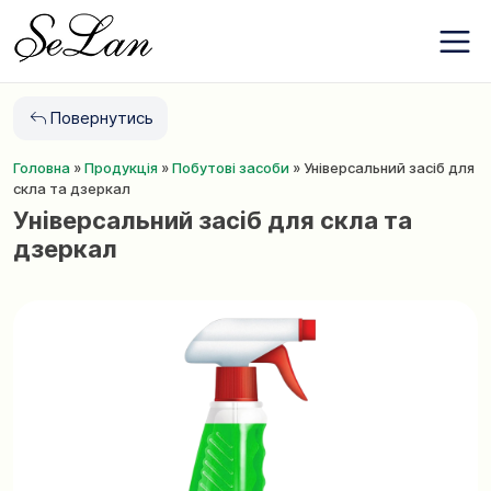
Бренди
Перейти
Про компанію
до
Контакти
змісту
Новини
Повернутись
Обране
Головна
»
Продукція
»
Побутові засоби
»
Універсальний засіб для
+380 (63) 975
скла та дзеркал
77 87
Універсальний засіб для скла та
+380 (67) 561
дзеркал
15 21
UA