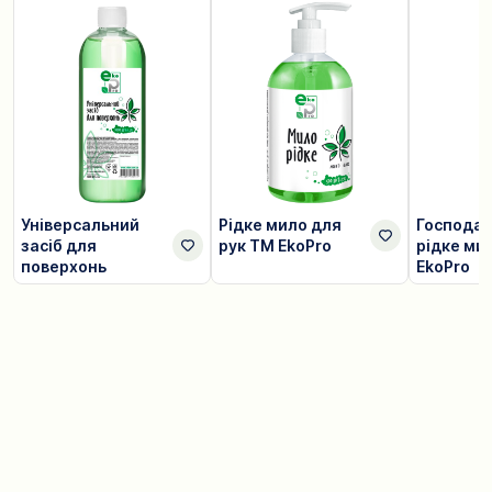
Універсальний
Рідке мило для
Господа
засіб для
рук TM EkoPro
рідке ми
поверхонь
EkoPro