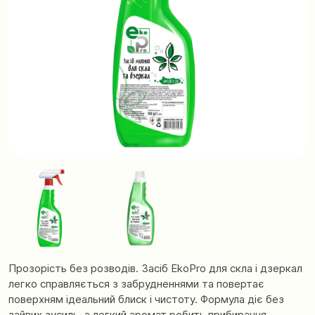
Прозорість без розводів. Засіб EkoPro для скла і дзеркал
легко справляється з забрудненнями та повертає
поверхням ідеальний блиск і чистоту. Формула діє без
зайвих зусиль, а легкий аромат робить прибирання