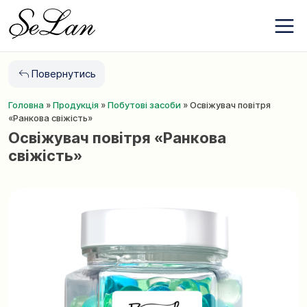
Бренди
Перейти
Про компанію
до
Контакти
змісту
Новини
Повернутись
Обране
Головна
»
Продукція
»
Побутові засоби
»
Освіжувач повітря
+380 (63) 975
«Ранкова свіжість»
77 87
Освіжувач повітря «Ранкова
+380 (67) 561
свіжість»
15 21
UA