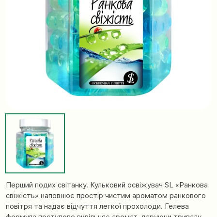
Перший подих світанку. Кульковий освіжувач SL «Ранкова
свіжість» наповнює простір чистим ароматом ранкового
повітря та надає відчуття легкої прохолоди. Гелева
формула поступово вивільняє аромат, даруючи тривалу