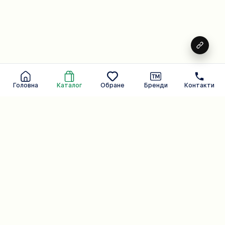
Головна
Каталог
Обране
Бренди
Контакти
Щоденна турбота про вас.
Бренд, що вміє чути
Косметичні засоби
107
Каталог
Компанія