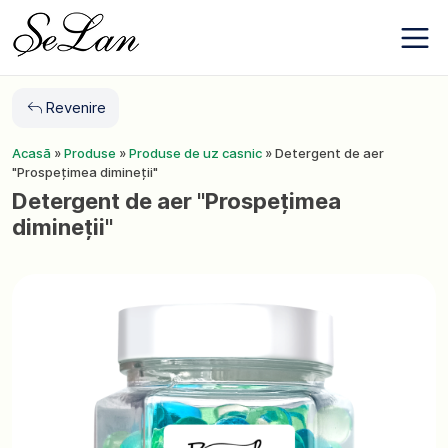
Salt
Despre
la
companie
conținut
Contacte
Noutăți
Revenire
Favoriți
Acasă
»
Produse
»
Produse de uz casnic
»
Detergent de aer
"Prospețimea dimineții"
+380 (63) 975
Detergent de aer "Prospețimea
77 87
dimineții"
+380 (67) 561
15 21
RO