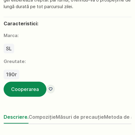
lungă durată pe tot parcursul zilei.
Caracteristici:
Marca:
SL
Greutate:
190г
Cooperarea
Descriere.
Compoziție
Măsuri de precauție
Metoda de ap