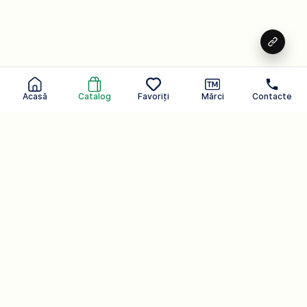
Acasă
Catalog
Favoriți
Mărci
Contacte
Având grijă de tine în fiecare zi.
Un brand care poate auzi
Produse cosmetice
107
Catalog
Companie.
Produse de uz casnic
54
Produse pentru corp