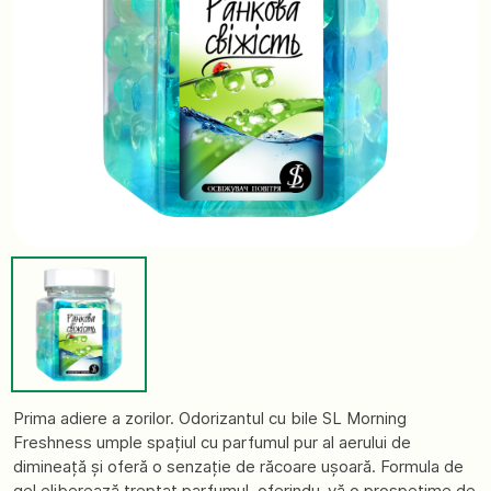
Prima adiere a zorilor. Odorizantul cu bile SL Morning
Freshness umple spațiul cu parfumul pur al aerului de
dimineață și oferă o senzație de răcoare ușoară. Formula de
gel eliberează treptat parfumul, oferindu-vă o prospețime de