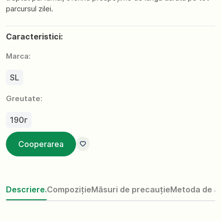
parcursul zilei.
Caracteristici:
Marca:
SL
Greutate:
190г
Cooperarea
Descriere.
Compoziție
Măsuri de precauție
Metoda de ap