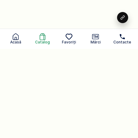
Acasă
Catalog
Favoriți
Mărci
Contacte
Având grijă de tine în fiecare zi.
Un brand care poate auzi
Produse cosmetice
107
Catalog
Companie.
Produse de uz casnic
54
Produse pentru corp
Acasă