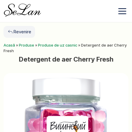
Salt
Despre
la
companie
conținut
Contacte
Noutăți
Revenire
Favoriți
Acasă
»
Produse
»
Produse de uz casnic
»
Detergent de aer Cherry
Fresh
+380 (63) 975
Detergent de aer Cherry Fresh
77 87
+380 (67) 561
15 21
RO