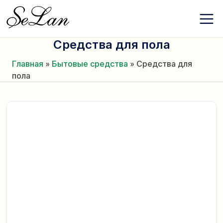
Бренды
Перейти
О компании
к
Контакты
содержанию
Новости
Средства для пола
Избранное
Главная
»
Бытовые средства
»
Средства для
пола
+380 (63) 975
77 87
+380 (67) 561
15 21
RU