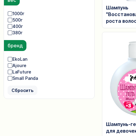
вес
Шампунь
1000г
"Восстанов
500г
роста воло
400г
380г
бренд
EkoLan
Ajoure
LaFuture
Small Panda
Сбросить
Шампунь-ге
для девоче