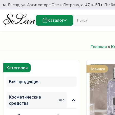
Перейти
м. Днепр, ул. Архитектора Олега Петрова, д. 47, к. 5
Пн -Пт: 9:
к
содержанию
Найдите...
Каталог
Главная
»
К
Категории
Новинка
Вся продукция
Косметические
107
средства