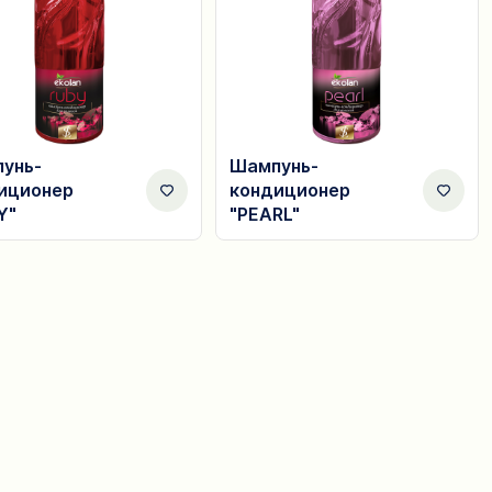
унь-
Шампунь-
иционер
кондиционер
Y"
"PEARL"