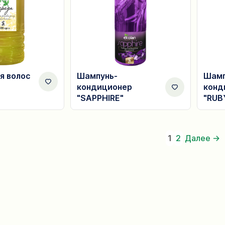
я волос
Шампунь-
Шамп
кондиционер
конд
"SAPPHIRE"
"RUB
1
2
Далее →