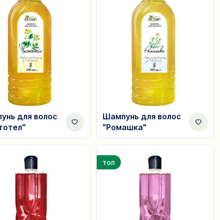
унь для волос
Шампунь для волос
тотел"
"Ромашка"
топ