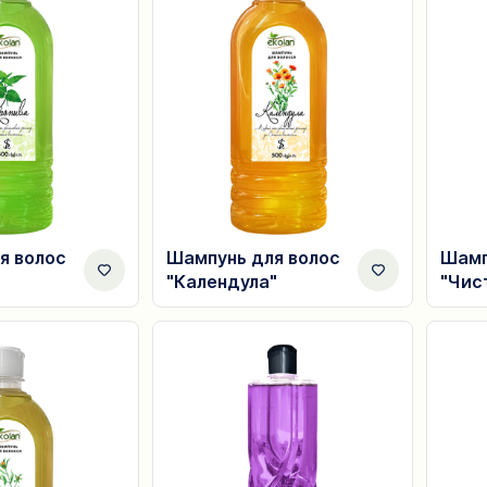
я волос
Шампунь для волос
Шамп
"Календула"
"Чис