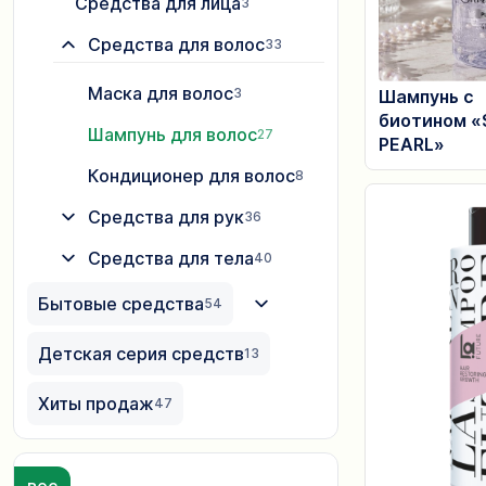
Средства для лица
3
Средства для волос
33
Маска для волос
3
Шампунь с
биотином «
Шампунь для волос
27
PEARL»
Кондиционер для волос
8
Средства для рук
36
Средства для тела
40
Бытовые средства
54
Детская серия средств
13
Хиты продаж
47