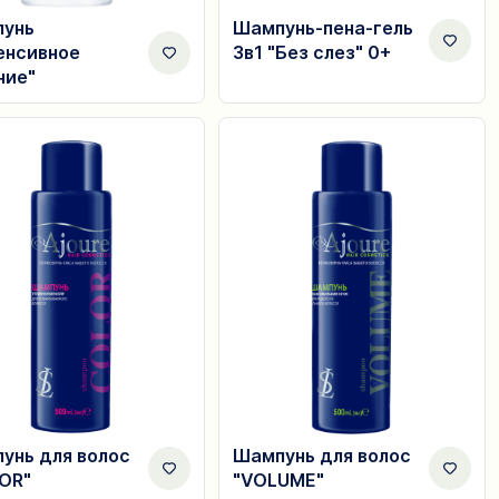
унь
Шампунь-пена-гель
енсивное
3в1 "Без слез" 0+
ние"
унь для волос
Шампунь для волос
OR"
"VOLUME"