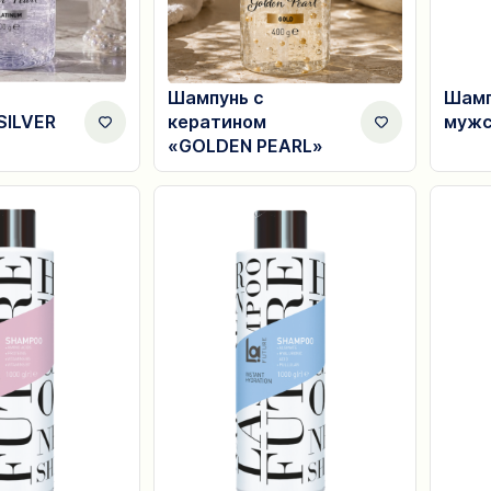
Шампунь с
Шамп
SILVER
кератином
мужс
«GOLDEN PEARL»