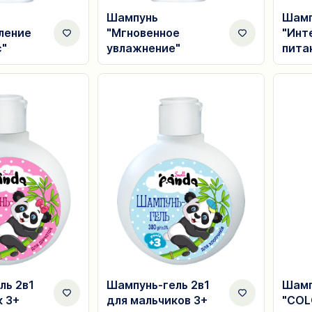
Шампунь
Шамп
ление
"Мгновенное
"Инт
с"
увлажнение"
пита
ль 2в1
Шампунь-гель 2в1
Шамп
к 3+
для мальчиков 3+
"COL