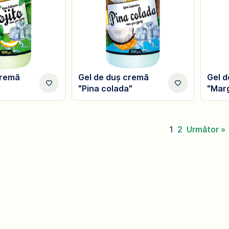
cremă
Gel de duș cremă
Gel 
"Pina colada"
"Marg
1
2
Următor »