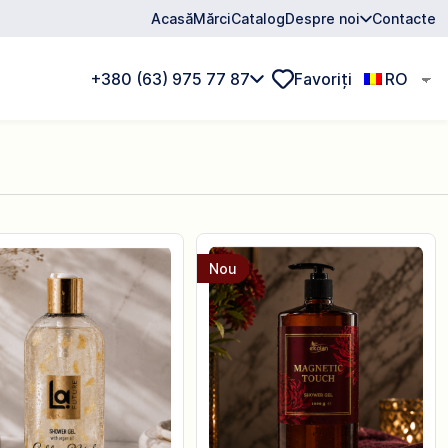
Acasă
Mărci
Catalog
Despre noi
Contacte
+380 (63) 975 77 87
Favoriți
RO
Nou