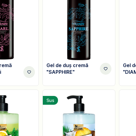
cremă
Gel de duș cremă
Gel 
i
"SAPPHIRE"
"DIA
Sus