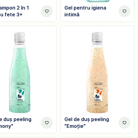
ampon 2 în 1
Gel pentru igiena
u fete 3+
intimă
e duș peeling
Gel de duș peeling
mony"
"Emoție"