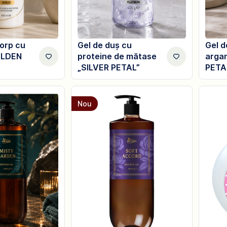
corp cu
Gel de duș cu
Gel d
OLDEN
proteine de mătase
arga
„SILVER PETAL”
PETA
Nou