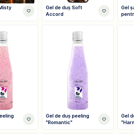
Misty
Gel de duș Soft
Gel ș
Accord
pentr
eeling
Gel de duș peeling
Gel d
"Romantic"
"Har