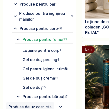
Produse pentru păr
33
Produse pentru îngrijirea
36
mâinilor
Loțiune de 
colagen „G
Produse pentru corp
40
PETAL”
Produse pentru femei
33
Nou
Loțiune pentru corp
1
Gel de duș peeling
4
Gel pentru igiena intimă
1
Gel de duș cremă
12
Gel de duș
15
Produse pentru bărbați
7
Produse de uz casnic
54