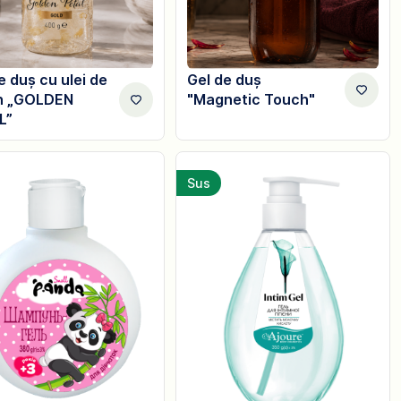
e duș cu ulei de
Gel de duș
n „GOLDEN
"Magnetic Touch"
L”
Sus