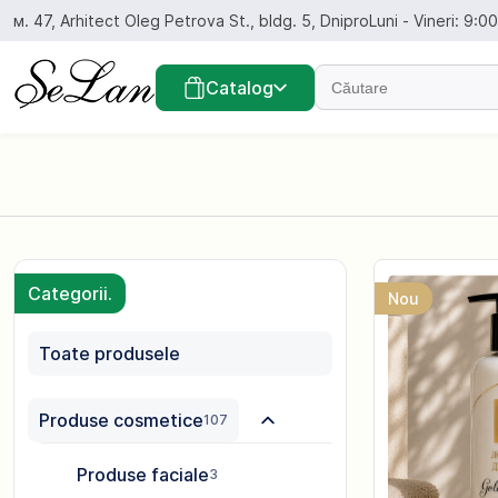
Salt
м. 47, Arhitect Oleg Petrova St., bldg. 5, Dnipro
Luni - Vineri: 9:0
la
conținut
Găsiți...
Catalog
Categorii.
Nou
Toate produsele
Produse cosmetice
107
Produse faciale
3