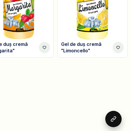
de duș cremă
Gel de duș cremă
arita"
"Limoncello"