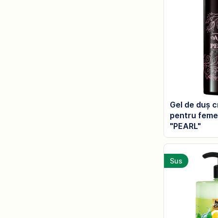
Gel de duș 
pentru feme
"PEARL"
Sus