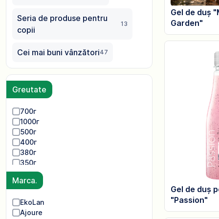
Gel de duș "
Seria de produse pentru
Garden"
13
copii
Cei mai buni vânzători
47
Greutate
700г
1000г
500г
400г
380г
350г
Marca.
Gel de duș p
"Passion"
EkoLan
Ajoure